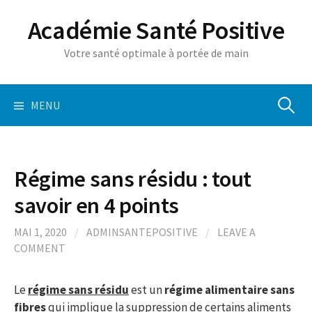
S
Académie Santé Positive
k
i
Votre santé optimale à portée de main
p
t
o
MENU
R
c
o
n
e
t
Régime sans résidu : tout
e
c
savoir en 4 points
n
t
h
MAI 1, 2020
/
ADMINSANTEPOSITIVE
/
LEAVE A
COMMENT
e
Le
régime sans résidu
est un
régime alimentaire
sans
fibres
qui implique la suppression de certains aliments