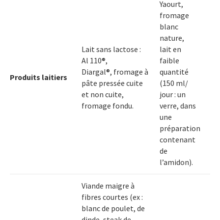
Yaourt,
fromage
blanc
nature,
Lait sans lactose :
lait en
Al 110®,
faible
Diargal®, fromage à
quantité
Produits laitiers
pâte pressée cuite
(150 ml/
et non cuite,
jour : un
fromage fondu.
verre, dans
une
préparation
contenant
de
l’amidon).
Viande maigre à
fibres courtes (ex :
blanc de poulet, de
dinde, steak de