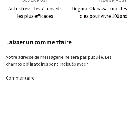
OLDER POST
NEWER POST
Anti-stress : les 7 conseils
Régime Okinawa : une des
les plus efficaces
clés pour vivre 100 ans
P
o
Laisser un commentaire
s
Votre adresse de messagerie ne sera pas publiée.
Les
t
champs obligatoires sont indiqués avec
*
n
Commentaire
a
v
i
g