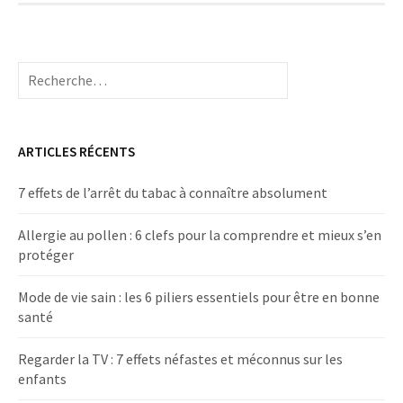
R
e
c
h
e
ARTICLES RÉCENTS
r
c
7 effets de l’arrêt du tabac à connaître absolument
h
e
Allergie au pollen : 6 clefs pour la comprendre et mieux s’en
r
protéger
:
Mode de vie sain : les 6 piliers essentiels pour être en bonne
santé
Regarder la TV : 7 effets néfastes et méconnus sur les
enfants