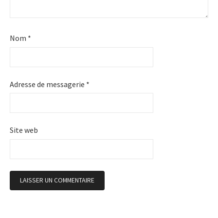
a
t
Nom
*
i
o
Adresse de messagerie
*
n
Site web